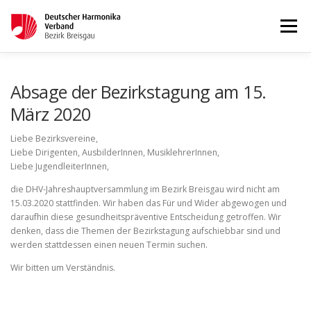
Menü
STARTSEITE
AKTUELLES
Absage der Bezirkstagung am 15.
März 2020
WETTBEWERBE & LEHRGÄNGE
TERMINKALENDER
Liebe Bezirksvereine,
Liebe Dirigenten, AusbilderInnen, MusiklehrerInnen,
Liebe JugendleiterInnen,
KONTAKT
IMPRESSUM
die DHV-Jahreshauptversammlung im Bezirk Breisgau wird nicht am
15.03.2020 stattfinden. Wir haben das Für und Wider abgewogen und
daraufhin diese gesundheitspräventive Entscheidung getroffen. Wir
denken, dass die Themen der Bezirkstagung aufschiebbar sind und
werden stattdessen einen neuen Termin suchen.
Wir bitten um Verständnis.