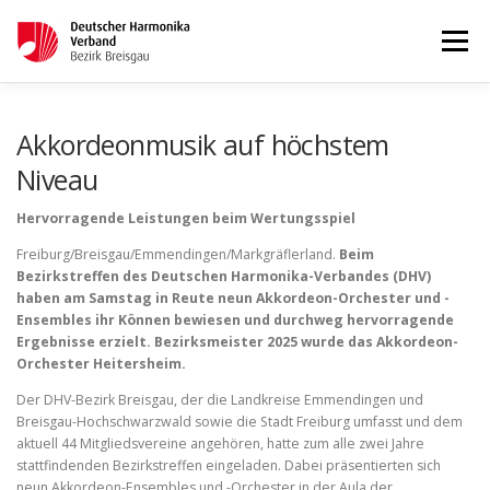
Menü
STARTSEITE
AKTUELLES
Akkordeonmusik auf höchstem
Niveau
WETTBEWERBE & LEHRGÄNGE
TERMINKALENDER
Hervorragende Leistungen beim Wertungsspiel
Freiburg/Breisgau/Emmendingen/Markgräflerland.
Beim
Bezirkstreffen des Deutschen Harmonika-Verbandes (DHV)
KONTAKT
IMPRESSUM
haben am Samstag in Reute neun Akkordeon-Orchester und -
Ensembles ihr Können bewiesen und durchweg hervorragende
Ergebnisse erzielt. Bezirksmeister 2025 wurde das Akkordeon-
Orchester Heitersheim.
Der DHV-Bezirk Breisgau, der die Landkreise Emmendingen und
Breisgau-Hochschwarzwald sowie die Stadt Freiburg umfasst und dem
aktuell 44 Mitgliedsvereine angehören, hatte zum alle zwei Jahre
stattfindenden Bezirkstreffen eingeladen. Dabei präsentierten sich
neun Akkordeon-Ensembles und -Orchester in der Aula der