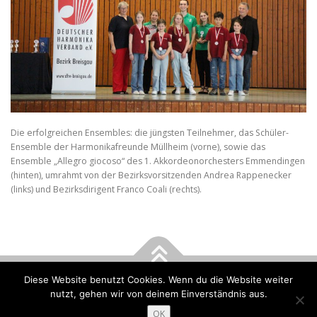
Die erfolgreichen Ensembles: die jüngsten Teilnehmer, das Schüler-
Ensemble der Harmonikafreunde Müllheim (vorne), sowie das
Ensemble „Allegro giocoso“ des 1. Akkordeonorchesters Emmendingen
(hinten), umrahmt von der Bezirksvorsitzenden Andrea Rappenecker
(links) und Bezirksdirigent Franco Coali (rechts).
Diese Website benutzt Cookies. Wenn du die Website weiter
Copyright © 2026 DHV - Bezirk Breisgau
–
OnePress
Theme von
nutzt, gehen wir von deinem Einverständnis aus.
FameThemes
OK