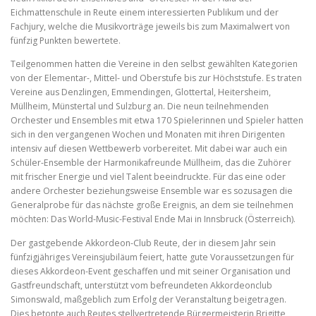
Eichmattenschule in Reute einem interessierten Publikum und der
Fachjury, welche die Musikvorträge jeweils bis zum Maximalwert von
fünfzig Punkten bewertete.
Teilgenommen hatten die Vereine in den selbst gewählten Kategorien
von der Elementar-, Mittel- und Oberstufe bis zur Höchststufe. Es traten
Vereine aus Denzlingen, Emmendingen, Glottertal, Heitersheim,
Müllheim, Münstertal und Sulzburg an. Die neun teilnehmenden
Orchester und Ensembles mit etwa 170 Spielerinnen und Spieler hatten
sich in den vergangenen Wochen und Monaten mit ihren Dirigenten
intensiv auf diesen Wettbewerb vorbereitet. Mit dabei war auch ein
Schüler-Ensemble der Harmonikafreunde Müllheim, das die Zuhörer
mit frischer Energie und viel Talent beeindruckte. Für das eine oder
andere Orchester beziehungsweise Ensemble war es sozusagen die
Generalprobe für das nächste große Ereignis, an dem sie teilnehmen
möchten: Das World-Music-Festival Ende Mai in Innsbruck (Österreich).
Der gastgebende Akkordeon-Club Reute, der in diesem Jahr sein
fünfzigjähriges Vereinsjubiläum feiert, hatte gute Voraussetzungen für
dieses Akkordeon-Event geschaffen und mit seiner Organisation und
Gastfreundschaft, unterstützt vom befreundeten Akkordeonclub
Simonswald, maßgeblich zum Erfolg der Veranstaltung beigetragen.
Dies betonte auch Reutes stellvertretende Bürgermeisterin Brigitte