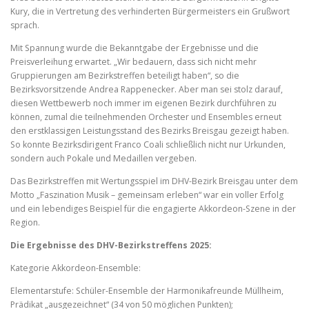
Kury, die in Vertretung des verhinderten Bürgermeisters ein Grußwort
sprach.
Mit Spannung wurde die Bekanntgabe der Ergebnisse und die
Preisverleihung erwartet. „Wir bedauern, dass sich nicht mehr
Gruppierungen am Bezirkstreffen beteiligt haben“, so die
Bezirksvorsitzende Andrea Rappenecker. Aber man sei stolz darauf,
diesen Wettbewerb noch immer im eigenen Bezirk durchführen zu
können, zumal die teilnehmenden Orchester und Ensembles erneut
den erstklassigen Leistungsstand des Bezirks Breisgau gezeigt haben.
So konnte Bezirksdirigent Franco Coali schließlich nicht nur Urkunden,
sondern auch Pokale und Medaillen vergeben.
Das Bezirkstreffen mit Wertungsspiel im DHV-Bezirk Breisgau unter dem
Motto „Faszination Musik – gemeinsam erleben“ war ein voller Erfolg
und ein lebendiges Beispiel für die engagierte Akkordeon-Szene in der
Region.
Die Ergebnisse des DHV-Bezirkstreffens 2025:
Kategorie Akkordeon-Ensemble:
Elementarstufe: Schüler-Ensemble der Harmonikafreunde Müllheim,
Prädikat „ausgezeichnet“ (34 von 50 möglichen Punkten);