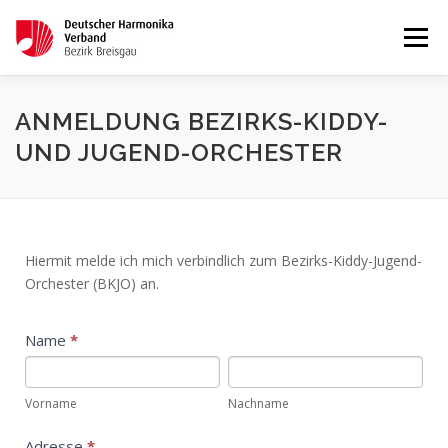
Menü
STARTSEITE
AKTUELLES
ANMELDUNG BEZIRKS-KIDDY-
UND JUGEND-ORCHESTER
WETTBEWERBE & LEHRGÄNGE
TERMINKALENDER
Bezirks-
Hiermit melde ich mich verbindlich zum Bezirks-Kiddy-Jugend-
KONTAKT
IMPRESSUM
Orchester (BKJO) an.
Kiddy-
Jugend-
Name
*
Orchester
Vorname
Nachname
2025
Vorname
Nachname
Adresse
*