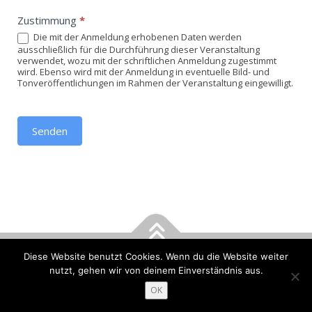
Zustimmung
*
Die mit der Anmeldung erhobenen Daten werden
ausschließlich für die Durchführung dieser Veranstaltung
verwendet, wozu mit der schriftlichen Anmeldung zugestimmt
wird. Ebenso wird mit der Anmeldung in eventuelle Bild- und
Tonveröffentlichungen im Rahmen der Veranstaltung eingewilligt.
Senden
Diese Website benutzt Cookies. Wenn du die Website weiter
Copyright © 2026 DHV - Bezirk Breisgau
–
OnePress
Theme von
nutzt, gehen wir von deinem Einverständnis aus.
FameThemes
OK