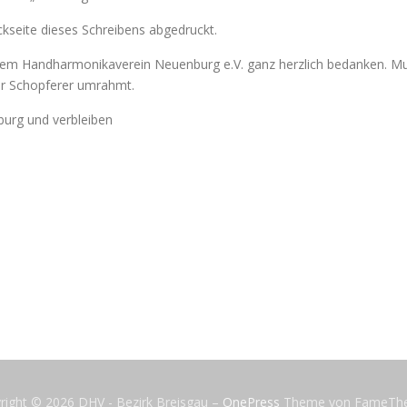
kseite dieses Schreibens abgedruckt.
i dem Handharmonikaverein Neuenburg e.V. ganz herzlich bedanken. Mu
ar Schopferer umrahmt.
urg und verbleiben
right © 2026 DHV - Bezirk Breisgau
–
OnePress
Theme von FameTh