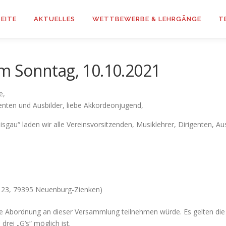
EITE
AKTUELLES
WETTBEWERBE & LEHRGÄNGE
T
m Sonntag, 10.10.2021
e,
enten und Ausbilder, liebe Akkordeonjugend,
u“ laden wir alle Vereinsvorsitzenden, Musiklehrer, Dirigenten, Ausb
ße 23, 79395 Neuenburg-Zienken)
e Abordnung an dieser Versammlung teilnehmen würde. Es gelten die 
rei „G’s“ möglich ist.