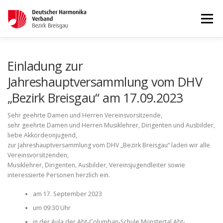
Menü
STARTSEITE
AKTUELLES
Einladung zur
Jahreshauptversammlung vom DHV
„Bezirk Breisgau“ am 17.09.2023
WETTBEWERBE & LEHRGÄNGE
TERMINKALENDER
Sehr geehrte Damen und Herren Vereinsvorsitzende,
sehr geehrte Damen und Herren Musiklehrer, Dirigenten und Ausbilder,
KONTAKT
IMPRESSUM
liebe Akkordeonjugend,
zur Jahreshauptversammlung vom DHV „Bezirk Breisgau“ laden wir alle
Vereinsvorsitzenden,
Musiklehrer, Dirigenten, Ausbilder, Vereinsjugendleiter sowie
interessierte Personen herzlich ein.
am 17. September 2023
um 09:30 Uhr
in der Aula der Abt-Columban-Schule Münstertal Abt-