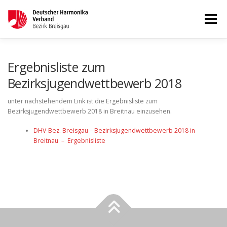
Menü
STARTSEITE
AKTUELLES
Ergebnisliste zum
Bezirksjugendwettbewerb 2018
WETTBEWERBE & LEHRGÄNGE
TERMINKALENDER
unter nachstehendem Link ist die Ergebnisliste zum
Bezirksjugendwettbewerb 2018 in Breitnau einzusehen.
DHV-Bez. Breisgau – Bezirksjugendwettbewerb 2018 in
KONTAKT
IMPRESSUM
Breitnau – Ergebnisliste