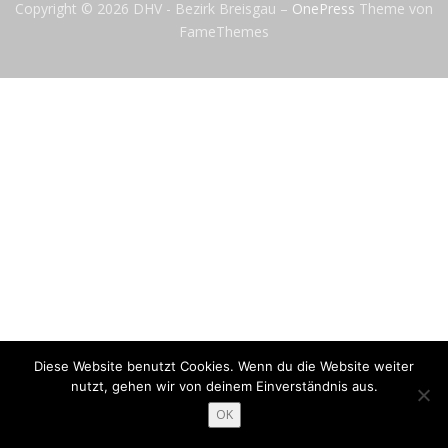
Copyright © 2026 DHV - Bezirk Breisgau
–
OnePress
Theme von
FameThemes
Diese Website benutzt Cookies. Wenn du die Website weiter
nutzt, gehen wir von deinem Einverständnis aus.
OK