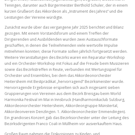
Teningen, darunter auch Bürgermeister Berthold Schuler, der in einem
kurzen Grußwort das Akkordeon als „Instrument des Jahres“ und die
Leistungen der Vereine würdigte.
Zunächst wurde über das vergangene Jahr 2025 berichtet und Bilanz
gezogen. Mit einem Vorstandsforum und einem Treffen der
Dirigierenden und Ausbildenden wurden zwei Austauschformate
geschaffen, in denen die Teilnehmenden viele wertvolle Impulse
mitnehmen konnten; diese Formate sollen jährlich fortgesetzt werden.
Weitere Veranstaltungen des Bezirks waren ein Reparatur-Workshop
und ein Orchester-Workshop mit Fokus auf die Freude beim Musizieren
sowie das Bezirkstreffen in Reute, verbunden mit Wertungsspiel für
Orchester und Ensembles, bei dem das Akkordeonorchester
Heitersheim mit Bestprädikat „hervorragend“ Bezirksmeister wurde.
Hervorragende Ergebnisse erspielten sich auch insgesamt sieben
Gruppierungen von Vereinen aus dem Bezirk Breisgau beim World
Harmonika Festival im Mai in Innsbruck (Handharmonikaclub Sulzburg,
Akkordeonorchester Heitersheim, Akkordeongruppe Münstertal,
Akkordeonverein Denzlingen. 1. Akkordeonorchester Emmendingen).
Ein grandioses Konzert gab das Bezirksorchester unter der Leitung des
Bezirksdirigenten Franco Coali in Müllheim vor ausverkauftem Haus.
Großen Raum nahmen die Diskussionen zu Kinder- und