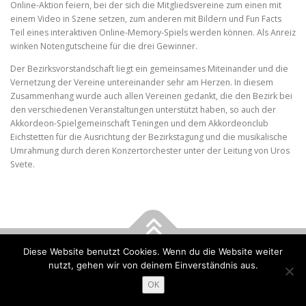
Online-Aktion feiern, bei der sich die Mitgliedsvereine zum einen mit
einem Video in Szene setzen, zum anderen mit Bildern und Fun Facts
Teil eines interaktiven Online-Memory-Spiels werden können. Als Anreiz
winken Notengutscheine für die drei Gewinner.
Der Bezirksvorstandschaft liegt ein gemeinsames Miteinander und die
Vernetzung der Vereine untereinander sehr am Herzen. In diesem
Zusammenhang wurde auch allen Vereinen gedankt, die den Bezirk bei
den verschiedenen Veranstaltungen unterstützt haben, so auch der
Akkordeon-Spielgemeinschaft Teningen und dem Akkordeonclub
Eichstetten für die Ausrichtung der Bezirkstagung und die musikalische
Umrahmung durch deren Konzertorchester unter der Leitung von Uros
Svete.
Diese Website benutzt Cookies. Wenn du die Website weiter
Copyright © 2026 DHV - Bezirk Breisgau
–
OnePress
Theme von
nutzt, gehen wir von deinem Einverständnis aus.
FameThemes
OK