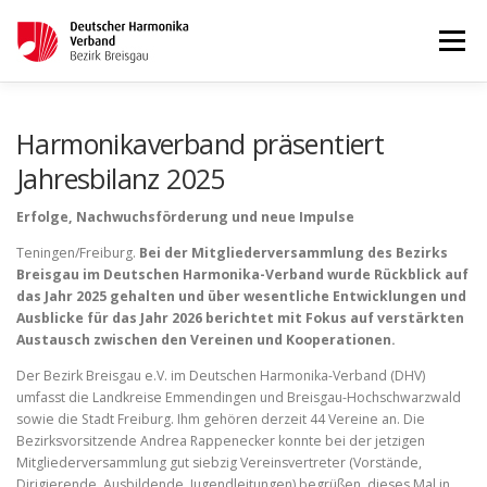
Menü
STARTSEITE
AKTUELLES
Harmonikaverband präsentiert
Jahresbilanz 2025
WETTBEWERBE & LEHRGÄNGE
TERMINKALENDER
Erfolge, Nachwuchsförderung und neue Impulse
Teningen/Freiburg.
Bei der Mitgliederversammlung des Bezirks
Breisgau im Deutschen Harmonika-Verband wurde Rückblick auf
KONTAKT
IMPRESSUM
das Jahr 2025 gehalten und über wesentliche Entwicklungen und
Ausblicke für das Jahr 2026 berichtet mit Fokus auf verstärkten
Austausch zwischen den Vereinen und Kooperationen.
Der Bezirk Breisgau e.V. im Deutschen Harmonika-Verband (DHV)
umfasst die Landkreise Emmendingen und Breisgau-Hochschwarzwald
sowie die Stadt Freiburg. Ihm gehören derzeit 44 Vereine an. Die
Bezirksvorsitzende Andrea Rappenecker konnte bei der jetzigen
Mitgliederversammlung gut siebzig Vereinsvertreter (Vorstände,
Dirigierende, Ausbildende, Jugendleitungen) begrüßen, dieses Mal in