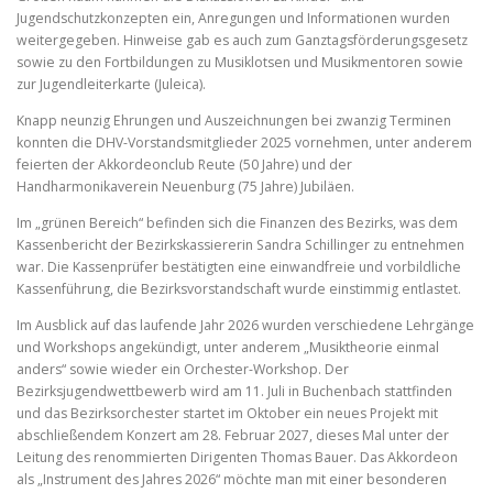
Jugendschutzkonzepten ein, Anregungen und Informationen wurden
weitergegeben. Hinweise gab es auch zum Ganztagsförderungsgesetz
sowie zu den Fortbildungen zu Musiklotsen und Musikmentoren sowie
zur Jugendleiterkarte (Juleica).
Knapp neunzig Ehrungen und Auszeichnungen bei zwanzig Terminen
konnten die DHV-Vorstandsmitglieder 2025 vornehmen, unter anderem
feierten der Akkordeonclub Reute (50 Jahre) und der
Handharmonikaverein Neuenburg (75 Jahre) Jubiläen.
Im „grünen Bereich“ befinden sich die Finanzen des Bezirks, was dem
Kassenbericht der Bezirkskassiererin Sandra Schillinger zu entnehmen
war. Die Kassenprüfer bestätigten eine einwandfreie und vorbildliche
Kassenführung, die Bezirksvorstandschaft wurde einstimmig entlastet.
Im Ausblick auf das laufende Jahr 2026 wurden verschiedene Lehrgänge
und Workshops angekündigt, unter anderem „Musiktheorie einmal
anders“ sowie wieder ein Orchester-Workshop. Der
Bezirksjugendwettbewerb wird am 11. Juli in Buchenbach stattfinden
und das Bezirksorchester startet im Oktober ein neues Projekt mit
abschließendem Konzert am 28. Februar 2027, dieses Mal unter der
Leitung des renommierten Dirigenten Thomas Bauer. Das Akkordeon
als „Instrument des Jahres 2026“ möchte man mit einer besonderen