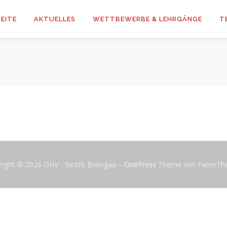
EITE
AKTUELLES
WETTBEWERBE & LEHRGÄNGE
T
right © 2026 DHV - Bezirk Breisgau
–
OnePress
Theme von FameTh