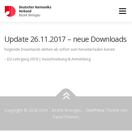
Menü
STARTSEITE
AKTUELLES
Update 26.11.2017 – neue Downloads
folgende Downlaods stehen ab sofort zum herunterladen bereit:
WETTBEWERBE & LEHRGÄNGE
TERMINKALENDER
– D2-Lehrgang 2018 | Ausschreibung & Anmeldung
KONTAKT
IMPRESSUM
Copyright © 2026 DHV - Bezirk Breisgau
–
OnePress
Theme von
FameThemes