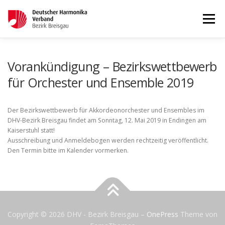
Menü
STARTSEITE
AKTUELLES
Vorankündigung – Bezirkswettbewerb
für Orchester und Ensemble 2019
WETTBEWERBE & LEHRGÄNGE
TERMINKALENDER
Der Bezirkswettbewerb für Akkordeonorchester und Ensembles im
DHV-Bezirk Breisgau findet am Sonntag, 12. Mai 2019 in Endingen am
Kaiserstuhl statt!
KONTAKT
IMPRESSUM
Ausschreibung und Anmeldebogen werden rechtzeitig veröffentlicht.
Den Termin bitte im Kalender vormerken.
Copyright © 2026 DHV - Bezirk Breisgau
–
OnePress
Theme von