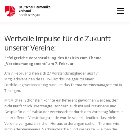
Menü
STARTSEITE
AKTUELLES
Wertvolle Impulse für die Zukunft
unserer Vereine:
WETTBEWERBE & LEHRGÄNGE
TERMINKALENDER
Erfolgreiche Veranstaltung des Bezirks zum Thema
„Vereinsmanagement“ am 7. Februar
Am 7. Februar trafen sich 27 Vorstandsmitglieder aus 17
KONTAKT
IMPRESSUM
Mitgliedsvereinen des DHV-Bezirks Breisgau zu einer
Fortbildungsveranstaltung rund um das Thema Vereinsmanagement in
Teningen.
Mit Michael Schönstein konnte ein Referent gewonnen werden, der
nicht nur fachlich überzeugte, sondern auch mit viel Praxisnähe und
Gespür für die Realität der Vereinsarbeit durch den Vormittag führte. In
einer offenen Vorstellungsrunde wurde schnell deutlich, dass viele
Vereine vor ganz ähnlichen Herausforderungen stehen. Themen wie
Mitgliedergewinnung, Nachwuchsarbeit und die Frage, wie man die