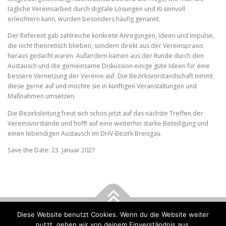
tägliche Vereinsarbeit durch digitale Lösungen und KI sinnvoll
erleichtern kann, wurden besonders häufig genannt.
Der Referent gab zahlreiche konkrete Anregungen, Ideen und Impulse,
die nicht theoretisch blieben, sondern direkt aus der Vereinspraxis
heraus gedacht waren. Außerdem kamen aus der Runde durch den
Austausch und die gemeinsame Diskussion einige gute Ideen für eine
bessere Vernetzung der Vereine auf. Die Bezirksvorstandschaft nimmt
diese gerne auf und möchte sie in künftigen Veranstaltungen und
Maßnahmen umsetzen.
Die Bezirksleitung freut sich schon jetzt auf das nächste Treffen der
Vereinsvorstände und hofft auf eine weiterhin starke Beteiligung und
einen lebendigen Austausch im DHV-Bezirk Breisgau.
Save the Date: 23. Januar 2027
Diese Website benutzt Cookies. Wenn du die Website weiter
Copyright © 2026 DHV - Bezirk Breisgau
–
OnePress
Theme von
nutzt, gehen wir von deinem Einverständnis aus.