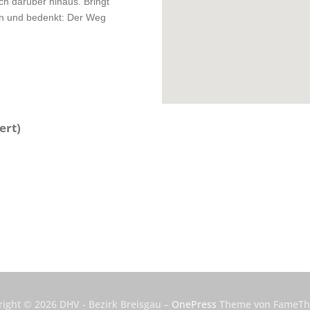
ch darüber hinaus. Bringt
ben und bedenkt: Der Weg
ert)
right © 2026 DHV - Bezirk Breisgau
–
OnePress
Theme von FameT